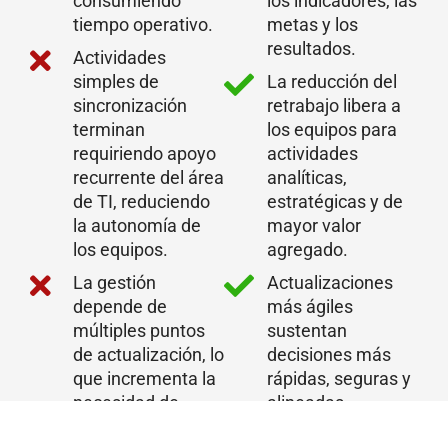
consumiendo
los indicadores, las
tiempo operativo.
metas y los
resultados.
Actividades
simples de
La reducción del
sincronización
retrabajo libera a
terminan
los equipos para
requiriendo apoyo
actividades
recurrente del área
analíticas,
de TI, reduciendo
estratégicas y de
la autonomía de
mayor valor
los equipos.
agregado.
La gestión
Actualizaciones
depende de
más ágiles
múltiples puntos
sustentan
de actualización, lo
decisiones más
que incrementa la
rápidas, seguras y
necesidad de
alineadas,
verificaciones para
elevando el nivel