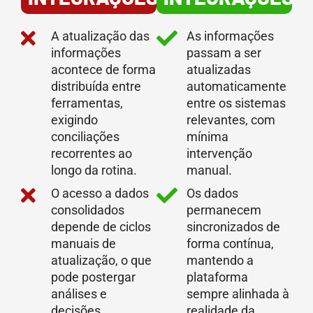
A atualização das
As informações
informações
passam a ser
acontece de forma
atualizadas
distribuída entre
automaticamente
ferramentas,
entre os sistemas
exigindo
relevantes, com
conciliações
mínima
recorrentes ao
intervenção
longo da rotina.
manual.
O acesso a dados
Os dados
consolidados
permanecem
depende de ciclos
sincronizados de
manuais de
forma contínua,
atualização, o que
mantendo a
pode postergar
plataforma
análises e
sempre alinhada à
decisões.
realidade da