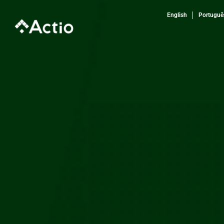
Ir
English
Portuguê
para
o
conteúdo