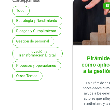
Categorías
Página
Página
Página
Página
ES
Todo
Estrategia y Rendimiento
Riesgos y Cumplimiento
Gestión de personal
Innovación y
Transformación Digital
Pirámide
cómo aplic
Procesos y operaciones
a la gesti
Otros Temas
La pirámide de 
necesidades human
ayuda a los gere
factores que influ
rendimiento y la 