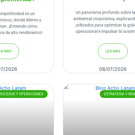
Un panorama profundo sobre la
ompetitividad es un
ambiental corporativa, exploran
tinuo, donde líderes y
utilizados para optimizar la go
nen. ¡Entiende cómo
operacional e impulsar la sosten
ura de alto rendimiento!
EA MAS
LEA MAS
07/2026
08/07/2026
ROCESOS Y OPERACIONES
ESTRATEGIA Y RE