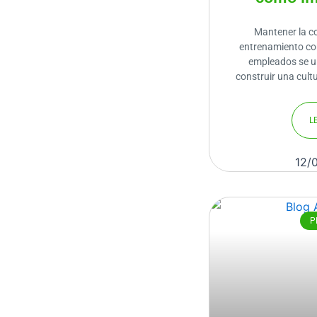
Mantener la c
entrenamiento con
empleados se u
construir una cult
L
12/
P