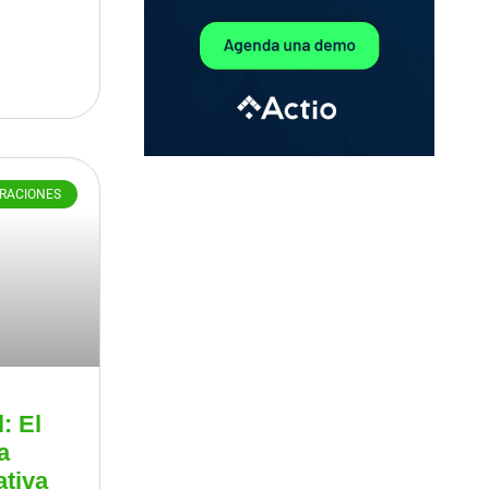
ERACIONES
: El
a
ativa