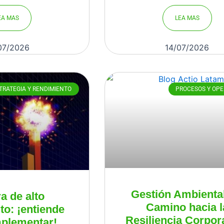
EA MAS
LEA MAS
07/2026
14/07/2026
TRATEGIA Y RENDIMIENTO
PROCESOS Y OP
Gestión Ambiental
a de alto
Camino hacia l
to: ¡entiende
Resiliencia Corpor
plementar!