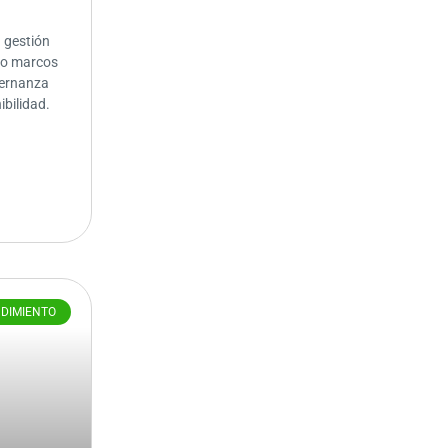
 gestión
do marcos
bernanza
ibilidad.
NDIMIENTO