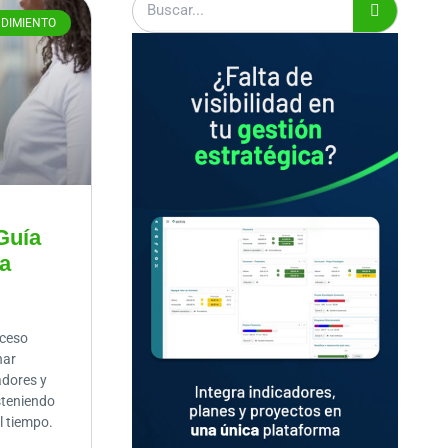
NDIMIENTO
Guía
ra
oceso
nar
adores y
steniendo
l tiempo.