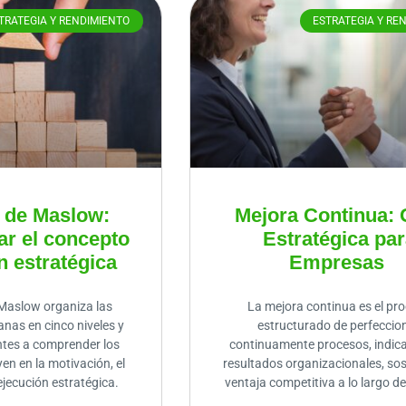
TRATEGIA Y RENDIMIENTO
ESTRATEGIA Y RE
 de Maslow:
Mejora Continua: 
ar el concepto
Estratégica pa
ón estratégica
Empresas
Maslow organiza las
La mejora continua es el pr
as en cinco niveles y
estructurado de perfeccio
ntes a comprender los
continuamente procesos, indic
yen en la motivación, el
resultados organizacionales, so
ejecución estratégica.
ventaja competitiva a lo largo de