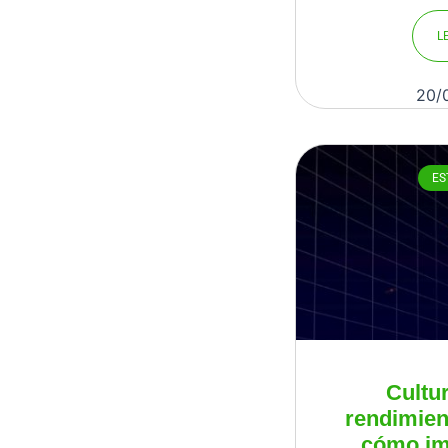
L
20/
ES
Cultur
rendimien
cómo im