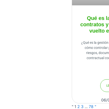
Qué es l
contratos y
vuelto 
¿Qué es la gestión
cómo controlar 
riesgos, docu
contractual c
L
06/
"
1
2
3
...
78
"