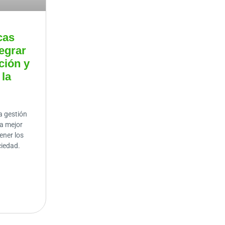
cas
egrar
ción y
 la
a gestión
la mejor
ener los
ciedad.