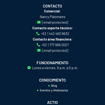
n
c
s
k
e
t
CONTACTO
e
b
a
Comercial
:
d
o
g
Nancy Palomares
i
o
r
[email protected]
n
k
a
Contacto soporte técnico:
-
-
m
+52 1 442 460 9632
i
f
Contacto área financiera:
n
+52 1 777 968 0027
[email protected]
FUNCIONAMIENTO
Lunes a viernes, 9 a.m. a 5 p.m.
CONOCIMIENTO
Blog
Eventos y Webinarios
ACTIO