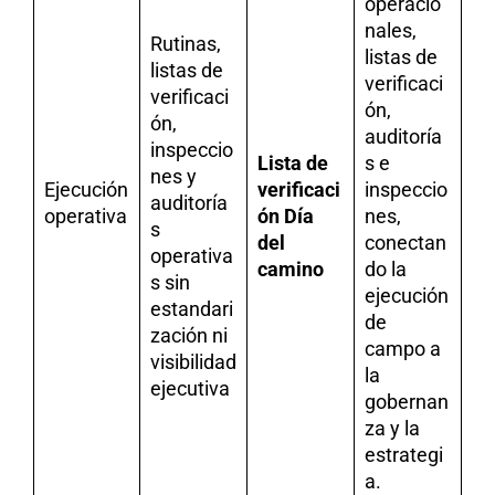
operacio
nales,
Rutinas,
listas de
listas de
verificaci
verificaci
ón,
ón,
auditoría
inspeccio
Lista de
s e
nes y
Ejecución
verificaci
inspeccio
auditoría
operativa
ón Día
nes,
s
del
conectan
operativa
camino
do la
s sin
ejecución
estandari
de
zación ni
campo a
visibilidad
la
ejecutiva
gobernan
za y la
estrategi
a.