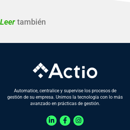
Leer
también
Automatice, centralice y supervise los procesos de
gestión de su empresa. Unimos la tecnología con lo más
avanzado en prácticas de gestión.
L
F
I
i
a
n