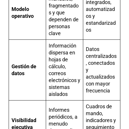
integrados,
fragmentado
Modelo
automatizad
s y que
operativo
os y
dependen de
estandarizad
personas
os
clave
Información
Datos
dispersa en
centralizados
hojas de
, conectados
Gestión de
cálculo,
y
datos
correos
actualizados
electrónicos y
con mayor
sistemas
frecuencia
aislados
Cuadros de
Informes
mando,
periódicos, a
Visibilidad
indicadores y
menudo
ejecutiva
seguimiento