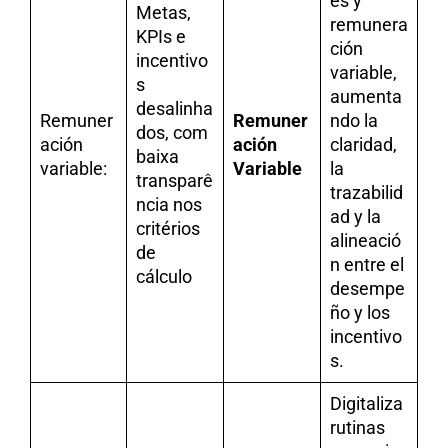
es y
Metas,
remunera
KPIs e
ción
incentivo
variable,
s
aumenta
desalinha
Remuner
Remuner
ndo la
dos, com
ación
ación
claridad,
baixa
variable:
Variable
la
transparê
trazabilid
ncia nos
ad y la
critérios
alineació
de
n entre el
cálculo
desempe
ño y los
incentivo
s.
Digitaliza
rutinas