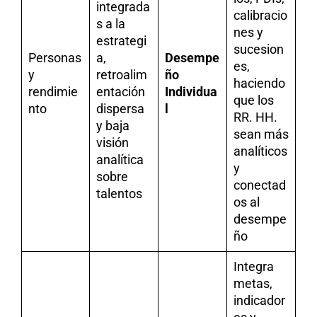
integrada
calibracio
s a la
nes y
estrategi
sucesion
Personas
a,
Desempe
es,
y
retroalim
ño
haciendo
rendimie
entación
Individua
que los
nto
dispersa
l
RR. HH.
y baja
sean más
visión
analíticos
analítica
y
sobre
conectad
talentos
os al
desempe
ño
Integra
metas,
indicador