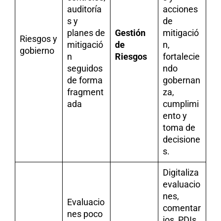
auditoría
acciones
s y
de
planes de
Gestión
mitigació
Riesgos y
mitigació
de
n,
gobierno
n
Riesgos
fortalecie
seguidos
ndo
de forma
gobernan
fragment
za,
ada
cumplimi
ento y
toma de
decisione
s.
Digitaliza
evaluacio
nes,
Evaluacio
comentar
nes poco
ios, PDIs,