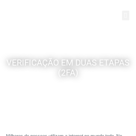
Ir
English
Português
Español
para
o
conteúdo
VERIFICAÇÃO EM DUAS ETAPAS
(2FA)