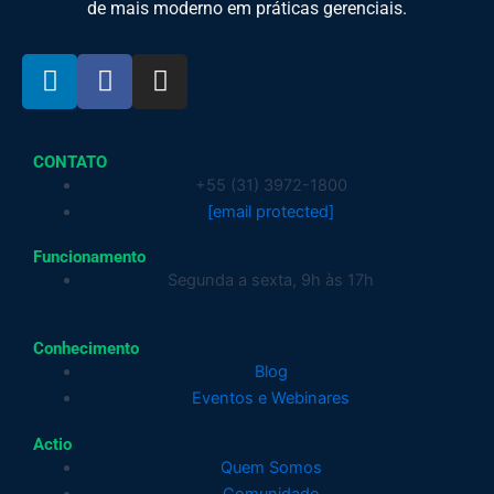
de mais moderno em práticas gerenciais.
L
F
I
i
a
n
n
c
s
k
e
t
CONTATO
e
b
a
+55 (31) 3972-1800
d
o
g
[email protected]
i
o
r
n
k
a
Funcionamento
-
-
m
Segunda a sexta, 9h às 17h
i
f
n
Conhecimento
Blog
Eventos e Webinares
Actio
Quem Somos