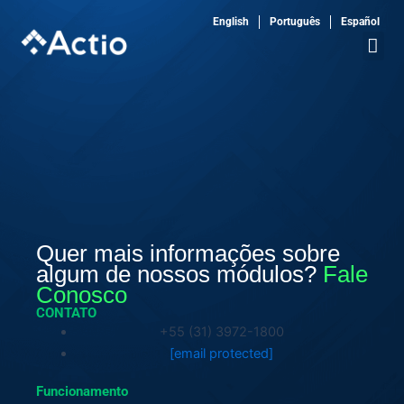
Ir
English
Português
Español
para
o
conteúdo
Quer mais informações sobre
algum de nossos módulos?
Fale
Conosco
CONTATO
+55 (31) 3972-1800
[email protected]
Funcionamento