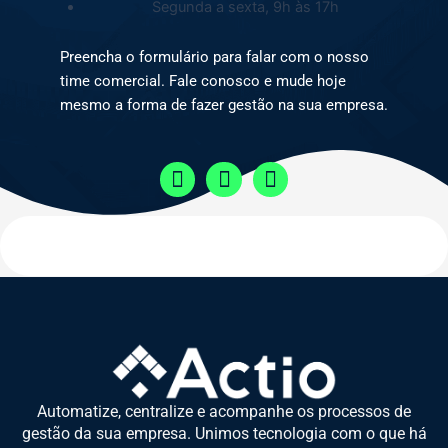
Segunda a sexta, 9h às 17h
Preencha o formulário para falar com o nosso
time comercial. Fale conosco e mude hoje
mesmo a forma de fazer gestão na sua empresa.
L
F
I
i
a
n
n
c
s
k
e
t
e
b
a
d
o
g
i
o
r
n
k
a
-
-
m
i
f
n
Automatize, centralize e acompanhe os processos de
gestão da sua empresa. Unimos tecnologia com o que há