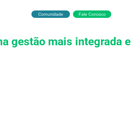
English
Português
Español
Comunidade
Fale Conosco
a parceiro
ma gestão mais integrada e