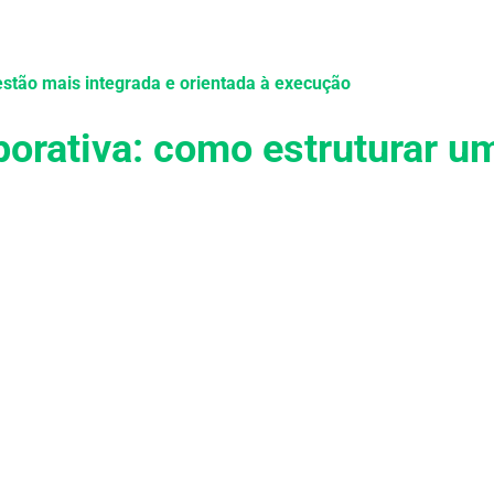
Soluções
Serviços
Cases
Conhecimento
Sej
estão mais integrada e orientada à execução
orativa: como estruturar u