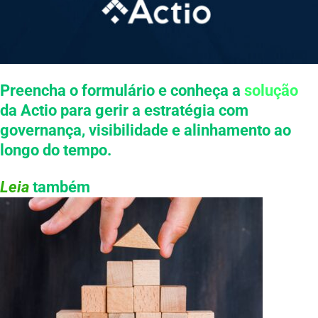
Preencha o formulário e conheça a
solução
da Actio para gerir a estratégia com
governança, visibilidade e alinhamento ao
longo do tempo.
Leia
também