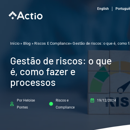
Ir
English
Portugu
para
o
conteúdo
Início » Blog »
Riscos E Compliance
» Gestão de riscos: o que é, como
Gestão de riscos: o que
é, como fazer e
processos
Por Heloise
Riscos e
19/12/2024
Pontes
Compliance