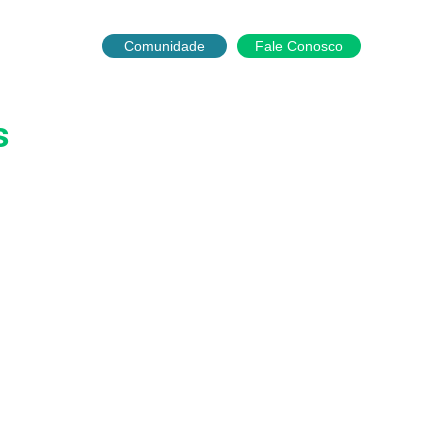
English
Português
Español
Comunidade
Fale Conosco
a parceiro
s