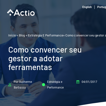
Ir
English
Portu
para
o
conteúdo
Início » Blog »
Estratégia E Performance
» Como convencer seu gestor a
Como convencer seu
gestor a adotar
ferramentas
Por Guilherme
Estratégia e
04/01/2017
Barbassa
Performance