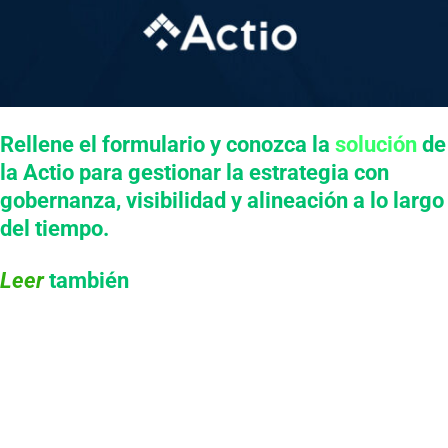
Rellene el formulario y conozca la
solución
de
la Actio para gestionar la estrategia con
gobernanza, visibilidad y alineación a lo largo
del tiempo.
Leer
también