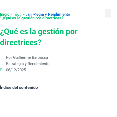
Ir
English
Português
Español
al
Inicio » Blog »
Estrategia y Rendimiento
contenido
" ¿Qué es la gestión por directrices?
¿Qué es la gestión por
directrices?
Por Guilherme Barbassa
Estrategia y Rendimiento
06/12/2025
Índice del contenido