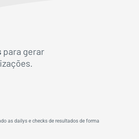
s
para gerar
izações.
ndo as dailys e checks de resultados de forma
Todas as nos
satisfação, u