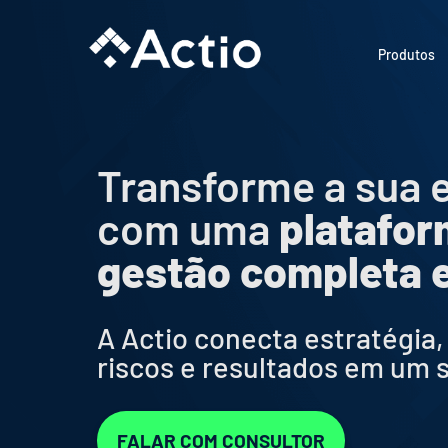
Ir
para
Produtos
o
conteúdo
Transforme a sua
com uma
platafor
gestão completa e
A Actio conecta estratégia
riscos e resultados em um s
FALAR COM CONSULTOR