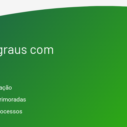
 graus com
ração
rimoradas
rocessos