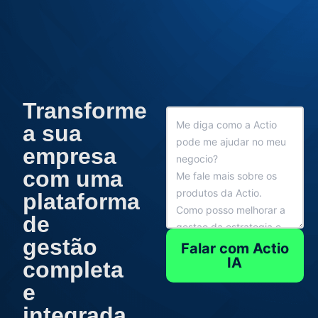
Ir
para
o
conteúdo
Transforme
a sua
empresa
com uma
plataforma
de
gestão
Falar com Actio
IA
completa
e
integrada